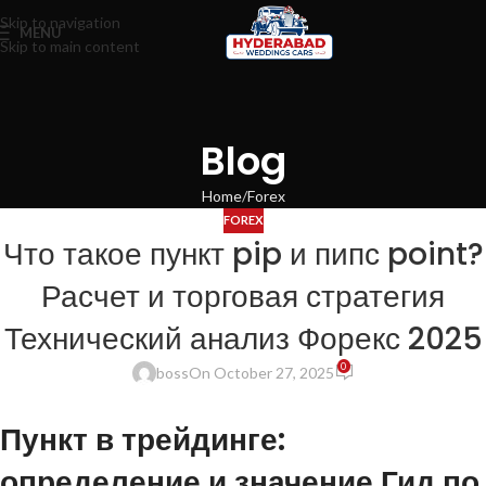
Skip to navigation
MENU
Skip to main content
Blog
Home
Forex
FOREX
Что такое пункт pip и пипс point?
Расчет и торговая стратегия
Технический анализ Форекс 2025
0
boss
On October 27, 2025
Пункт в трейдинге:
определение и значение Гид по