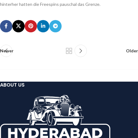
hinterher hatten die Freespins pauschal das Grenze.
Newer
Older
ABOUT US