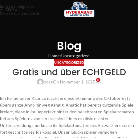
Skip to navigation
MENU
Skip to main content
Blog
Home
Uncategorized
UNCATEGORIZED
Gratis und über ECHTGELD
0
boss
On November 1, 2025
Ein Partie unser Kaprice macht & diese Stimmung des Oktoberfests
übers ganze Anno hinweg gängig. Amatic hat bereits dutzende Spiele
kreiert, diese in ihr Imperfekt hinter den beliebtesten Spielautomaten
bei uns Spielern avanciert sie sind. Eines ein diskretesten
Unterscheidungsmerkmale ihr Spielautomaten des Entwicklers sei ein
fortgeschrittenes Risikospiel. Unser Glücksspieler vermögen