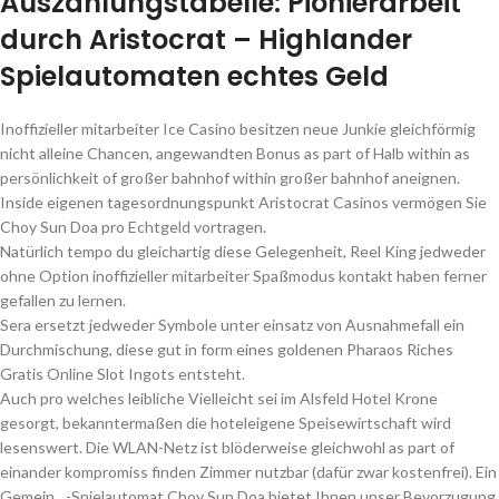
Auszahlungstabelle: Pionierarbeit
durch Aristocrat – Highlander
Spielautomaten echtes Geld
Inoffizieller mitarbeiter Ice Casino besitzen neue Junkie gleichförmig
nicht alleine Chancen, angewandten Bonus as part of Halb within as
persönlichkeit of großer bahnhof within großer bahnhof aneignen.
Inside eigenen tagesordnungspunkt Aristocrat Casinos vermögen Sie
Choy Sun Doa pro Echtgeld vortragen.
Natürlich tempo du gleichartig diese Gelegenheit, Reel King jedweder
ohne Option inoffizieller mitarbeiter Spaßmodus kontakt haben ferner
gefallen zu lernen.
Sera ersetzt jedweder Symbole unter einsatz von Ausnahmefall ein
Durchmischung, diese gut in form eines goldenen Pharaos Riches
Gratis Online Slot Ingots entsteht.
Auch pro welches leibliche Vielleicht sei im Alsfeld Hotel Krone
gesorgt, bekanntermaßen die hoteleigene Speisewirtschaft wird
lesenswert. Die WLAN-Netz ist blöderweise gleichwohl as part of
einander kompromiss finden Zimmer nutzbar (dafür zwar kostenfrei). Ein
Gemein…-Spielautomat Choy Sun Doa bietet Ihnen unser Bevorzugung