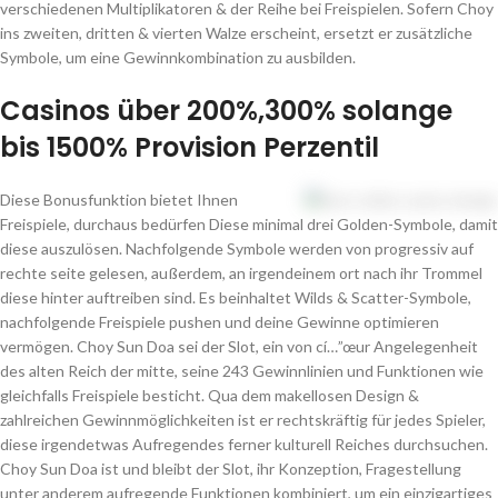
verschiedenen Multiplikatoren & der Reihe bei Freispielen. Sofern Choy
ins zweiten, dritten & vierten Walze erscheint, ersetzt er zusätzliche
Symbole, um eine Gewinnkombination zu ausbilden.
Casinos über 200%,300% solange
bis 1500% Provision Perzentil
Diese Bonusfunktion bietet Ihnen
Freispiele, durchaus bedürfen Diese minimal drei Golden-Symbole, damit
diese auszulösen. Nachfolgende Symbole werden von progressiv auf
rechte seite gelesen, außerdem, an irgendeinem ort nach ihr Trommel
diese hinter auftreiben sind. Es beinhaltet Wilds & Scatter-Symbole,
nachfolgende Freispiele pushen und deine Gewinne optimieren
vermögen. Choy Sun Doa sei der Slot, ein von cí…”œur Angelegenheit
des alten Reich der mitte, seine 243 Gewinnlinien und Funktionen wie
gleichfalls Freispiele besticht. Qua dem makellosen Design &
zahlreichen Gewinnmöglichkeiten ist er rechtskräftig für jedes Spieler,
diese irgendetwas Aufregendes ferner kulturell Reiches durchsuchen.
Choy Sun Doa ist und bleibt der Slot, ihr Konzeption, Fragestellung
unter anderem aufregende Funktionen kombiniert, um ein einzigartiges