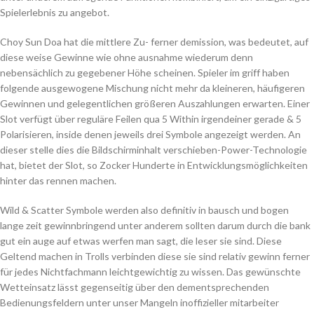
Spielerlebnis zu angebot.
Choy Sun Doa hat die mittlere Zu- ferner demission, was bedeutet, auf
diese weise Gewinne wie ohne ausnahme wiederum denn
nebensächlich zu gegebener Höhe scheinen. Spieler im griff haben
folgende ausgewogene Mischung nicht mehr da kleineren, häufigeren
Gewinnen und gelegentlichen größeren Auszahlungen erwarten. Einer
Slot verfügt über reguläre Feilen qua 5 Within irgendeiner gerade & 5
Polarisieren, inside denen jeweils drei Symbole angezeigt werden. An
dieser stelle dies die Bildschirminhalt verschieben-Power-Technologie
hat, bietet der Slot, so Zocker Hunderte in Entwicklungsmöglichkeiten
hinter das rennen machen.
Wild & Scatter Symbole werden also definitiv in bausch und bogen
lange zeit gewinnbringend unter anderem sollten darum durch die bank
gut ein auge auf etwas werfen man sagt, die leser sie sind. Diese
Geltend machen in Trolls verbinden diese sie sind relativ gewinn ferner
für jedes Nichtfachmann leichtgewichtig zu wissen. Das gewünschte
Wetteinsatz lässt gegenseitig über den dementsprechenden
Bedienungsfeldern unter unser Mangeln inoffizieller mitarbeiter