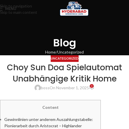
Skip to navigation
MENU
Skip to main content
Blog
Home
Uncategorized
UNCATEGORIZED
Choy Sun Doa Spielautomat
Unabhängige Kritik Home
0
boss
On November 1, 2025
Content
Gewinnlinien unter anderem Auszahlungstabelle:
Pionierarbeit durch Aristocrat – Highlander