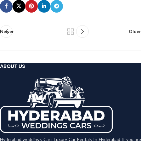
Newer
Older
ABOUT US
Hyderabad weddings Cars Luxury Car Rentals In Hyderabad If you are