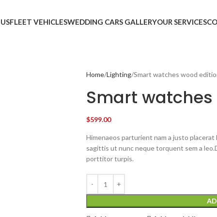
 US
FLEET VEHICLES
WEDDING CARS GALLERY
OUR SERVICES
CO
Home
Lighting
Smart watches wood editi
Smart watches 
$
599.00
Himenaeos parturient nam a justo placerat 
sagittis ut nunc neque torquent sem a leo.
porttitor turpis.
AD