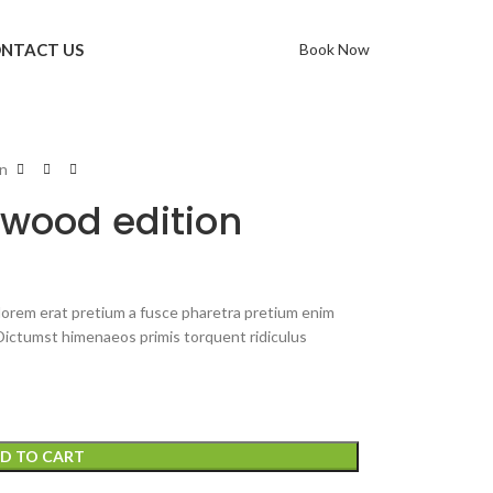
NTACT US
Book Now
on
wood edition
lorem erat pretium a fusce pharetra pretium enim
Dictumst himenaeos primis torquent ridiculus
D TO CART