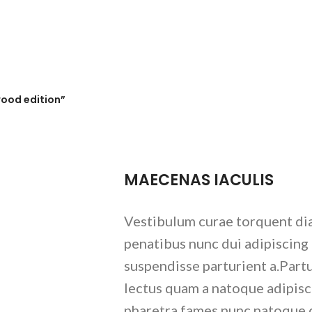
wood edition”
MAECENAS IACULIS
Vestibulum curae torquent d
penatibus nunc dui adipiscing
suspendisse parturient a.Partu
lectus quam a natoque adipisc
pharetra fames nunc natoque 