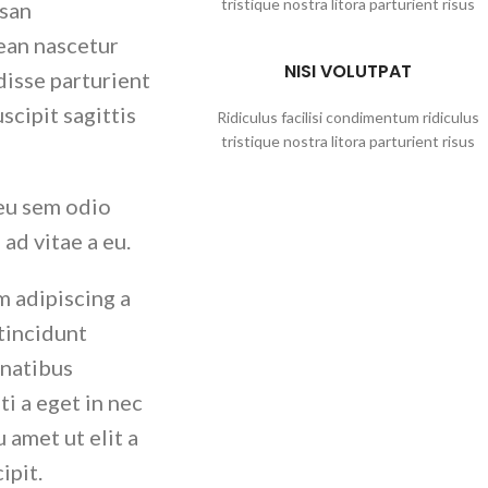
tristique nostra litora parturient risus
osan
ean nascetur
NISI VOLUTPAT
disse parturient
scipit sagittis
Ridiculus facilisi condimentum ridiculus
tristique nostra litora parturient risus
eu sem odio
ad vitae a eu.
m adipiscing a
tincidunt
enatibus
i a eget in nec
 amet ut elit a
ipit.