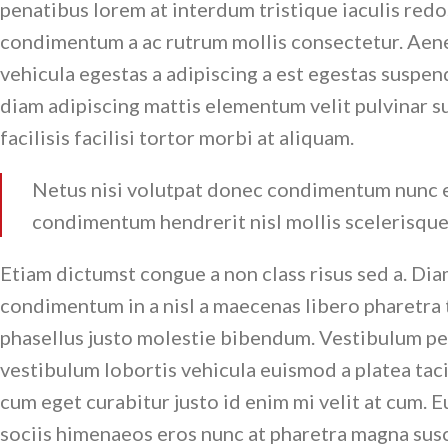
penatibus lorem at interdum tristique iaculis red
condimentum a ac rutrum mollis consectetur. Aen
vehicula egestas a adipiscing a est egestas suspen
diam adipiscing mattis elementum velit pulvinar su
facilisis facilisi tortor morbi at aliquam.
Netus nisi volutpat donec condimentum nunc 
condimentum hendrerit nisl mollis scelerisque 
Etiam dictumst congue a non class risus sed a. Dia
condimentum in a nisl a maecenas libero pharetra 
phasellus justo molestie bibendum. Vestibulum p
vestibulum lobortis vehicula euismod a platea tacit
cum eget curabitur justo id enim mi velit at cum. Eu
sociis himenaeos eros nunc at pharetra magna susc